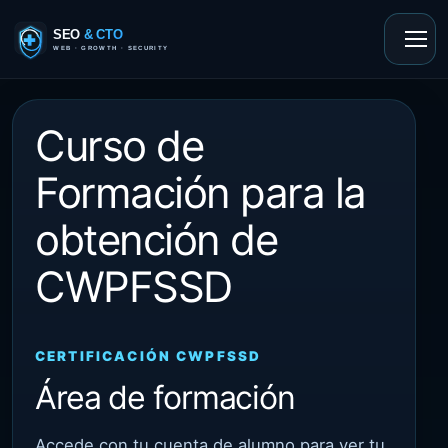
Saltar
al
contenido
Curso de
Formación para la
obtención de
CWPFSSD
CERTIFICACIÓN CWPFSSD
Área de formación
Accede con tu cuenta de alumno para ver tu