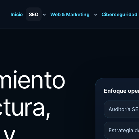
Inicio
SEO
Web & Marketing
Ciberseguridad
miento
Enfoque oper
tura,
Auditoría SE
 y
Estrategia 