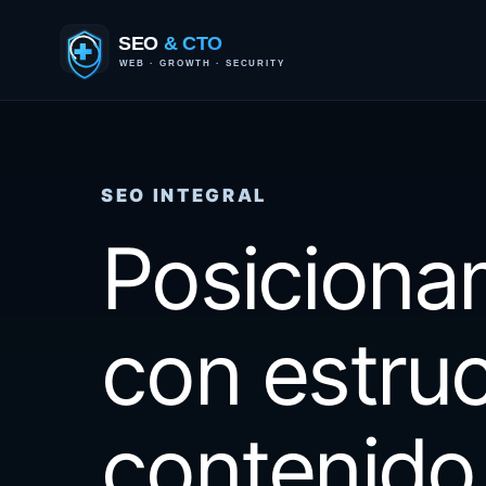
Saltar
al
contenido
SEO INTEGRAL
Posiciona
con estruc
contenido