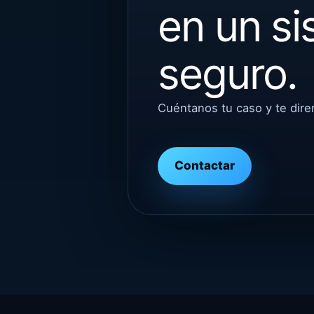
en un si
seguro.
Cuéntanos tu caso y te dir
Contactar