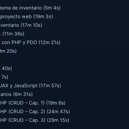
tema de inventario (5m 4s)
 proyecto web (19m 3s)
nventario (17m 10s)
4 (11m 36s)
 con PHP y PDO (12m 21s)
(9m 20s)
m 40s)
 7s)
AJAX y JavaScript (17m 57s)
arios (6m 31s)
HP (CRUD – Cap. 1) (19m 6s)
HP (CRUD – Cap. 2) (24m 47s)
HP (CRUD – Cap. 3) (29m 15s)